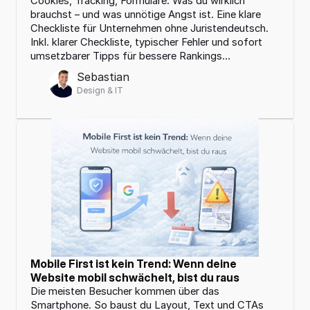
Cookies, Tracking, Formulare: Was du wirklich 
uns
5
brauchst – und was unnötige Angst ist. Eine klare 
Checkliste für Unternehmen ohne Juristendeutsch. 
Kontakt
06
Inkl. klarer Checkliste, typischer Fehler und sofort 
umsetzbarer Tipps für bessere Rankings…
Sebastian
Design & IT
Mobile First ist kein Trend: Wenn deine 
Website mobil schwächelt, bist du raus
Die meisten Besucher kommen über das 
Smartphone. So baust du Layout, Text und CTAs 