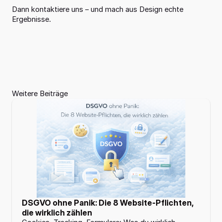
Dann kontaktiere uns – und mach aus Design echte 
Ergebnisse.
Weitere Beiträge
Home
01
Leistungen
02
Referenzen
03
03
Projekte
Lösungen
04
Über 
0
DSGVO ohne Panik: Die 8 Website-Pflichten, 
uns
5
die wirklich zählen
Über 
0