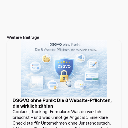
Weitere Beiträge
Home
01
Leistungen
02
Referenzen
03
03
Projekte
DSGVO ohne Panik: Die 8 Website-Pflichten, 
Lösungen
04
Über 
0
die wirklich zählen
uns
5
Cookies, Tracking, Formulare: Was du wirklich 
Über 
0
brauchst – und was unnötige Angst ist. Eine klare 
uns
5
Checkliste für Unternehmen ohne Juristendeutsch. 