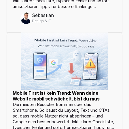
Inkl. klarer Checkliste, typischer Fehler und sofort 
Kontakt
06
umsetzbarer Tipps für bessere Rankings…
Sebastian
Design & IT
Mobile First ist kein Trend: Wenn deine 
Website mobil schwächelt, bist du raus
Die meisten Besucher kommen über das 
Smartphone. So baust du Layout, Text und CTAs 
so, dass mobile Nutzer nicht abspringen – und 
Google dich besser bewertet. Inkl. klarer Checkliste, 
typischer Fehler und sofort umsetzbarer Tipps für…