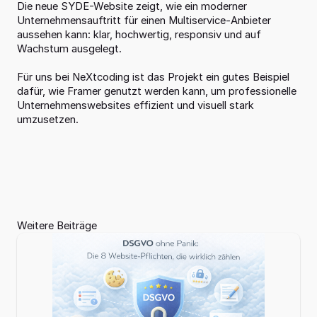
Die neue SYDE-Website zeigt, wie ein moderner 
Unternehmensauftritt für einen Multiservice-Anbieter 
aussehen kann: klar, hochwertig, responsiv und auf 
Home
01
Wachstum ausgelegt.
Leistungen
02
Für uns bei NeXtcoding ist das Projekt ein gutes Beispiel 
dafür, wie Framer genutzt werden kann, um professionelle 
Referenzen
03
03
Projekte
Unternehmenswebsites effizient und visuell stark 
umzusetzen.
Lösungen
04
Über 
0
uns
5
Über 
0
uns
5
Weitere Beiträge
Kontakt
06